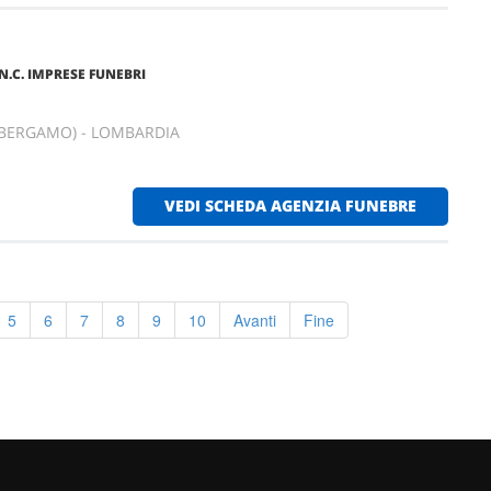
.N.C. IMPRESE FUNEBRI
(BERGAMO) - LOMBARDIA
VEDI SCHEDA AGENZIA FUNEBRE
5
6
7
8
9
10
Avanti
Fine