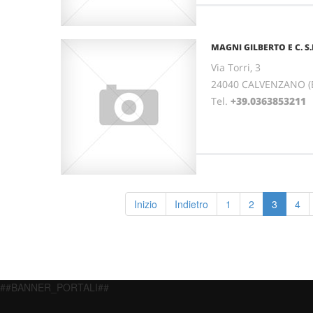
MAGNI GILBERTO E C. S
Via Torri, 3
24040 CALVENZANO 
Tel.
+39.0363853211
Inizio
Indietro
1
2
3
4
##BANNER_PORTALI##