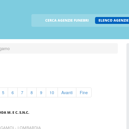
CERCA AGENZIE FUNEBRI
ELENCO AGENZIE
rgamo
5
6
7
8
9
10
Avanti
Fine
A M. E C. S.N.C.
ERGAMO) - LOMBARDIA