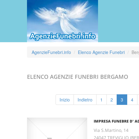
AgenzieFunebri.info
Elenco Agenzie Funebri
Be
ELENCO AGENZIE FUNEBRI
BERGAMO
Inizio
Indietro
1
2
3
4
IMPRESA FUNEBRE D' ADD
Via S.Martino, 14
24047 TREVIGLIO (B