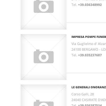
Tel.
+39.036348992
IMPRESA POMPE FUNEBRI
Via Guglielmo d' Alzan
24100 BERGAMO - L
Tel.
+39.035237687
LE GENERALI ONORANZ
Corso Galli, 28
24040 CASIRATE D'A
Tel.
+39.036387514