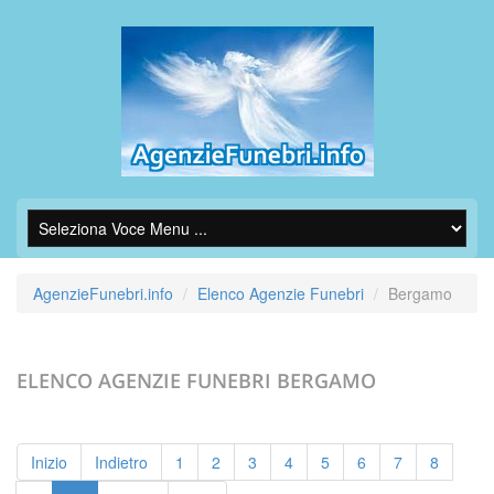
AgenzieFunebri.info
Elenco Agenzie Funebri
Bergamo
ELENCO AGENZIE FUNEBRI
BERGAMO
Inizio
Indietro
1
2
3
4
5
6
7
8