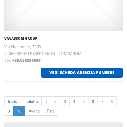
VAVASSORI GROUP
Via Nazionale, 22/D
24068 SERIATE (BERGAMO) - LOMBARDIA
Tel.
+39.035296929
VEDI SCHEDA AGENZIA FUNEBRE
Inizio
Indietro
1
2
3
4
5
6
7
8
9
10
Avanti
Fine