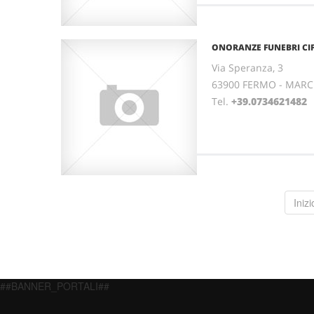
ONORANZE FUNEBRI CI
Via Speranza, 3
63900 FERMO - MAR
Tel.
+39.0734621482
Inizi
##BANNER_PORTALI##