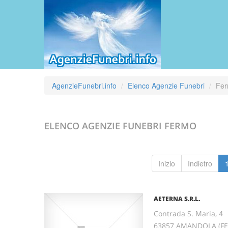
AgenzieFunebri.info
Elenco Agenzie Funebri
Fe
ELENCO AGENZIE FUNEBRI
FERMO
Inizio
Indietro
AETERNA S.R.L.
Contrada S. Maria, 4
63857 AMANDOLA (F