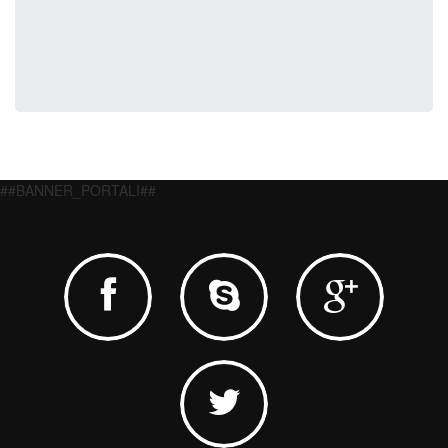
##BANNER_PORTALI##