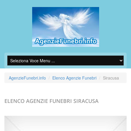
AgenzieFunebri.info
Elenco Agenzie Funebri
Siracusa
ELENCO AGENZIE FUNEBRI
SIRACUSA