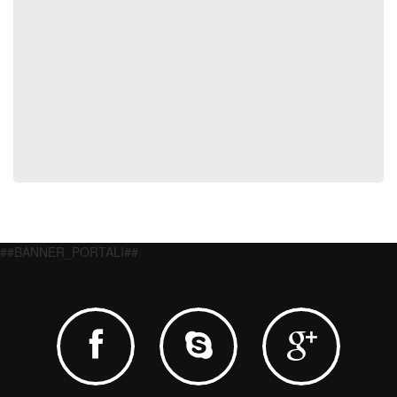
##BANNER_PORTALI##