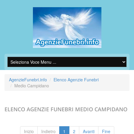
AgenzieFunebri.info
Elenco Agenzie Funebri
Medio Campidano
ELENCO AGENZIE FUNEBRI
MEDIO CAMPIDANO
Inizio
Indietro
1
2
Avanti
Fine